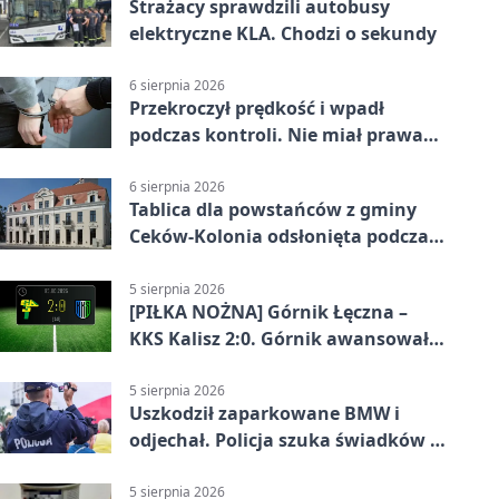
Strażacy sprawdzili autobusy
elektryczne KLA. Chodzi o sekundy
6 sierpnia 2026
Przekroczył prędkość i wpadł
podczas kontroli. Nie miał prawa
jazdy
6 sierpnia 2026
Tablica dla powstańców z gminy
Ceków-Kolonia odsłonięta podczas
pikniku
5 sierpnia 2026
[PIŁKA NOŻNA] Górnik Łęczna –
KKS Kalisz 2:0. Górnik awansował
w Pucharze Polski
5 sierpnia 2026
Uszkodził zaparkowane BMW i
odjechał. Policja szuka świadków w
Kaliszu
5 sierpnia 2026