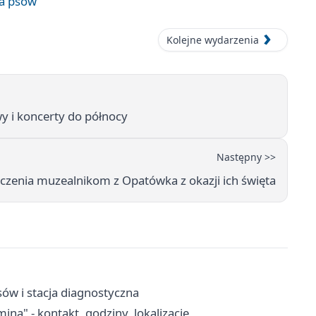
wa psów
Kolejne wydarzenia
y i koncerty do północy
Następny >>
życzenia muzealnikom z Opatówka z okazji ich święta
sów i stacja diagnostyczna
a" - kontakt, godziny, lokalizacje