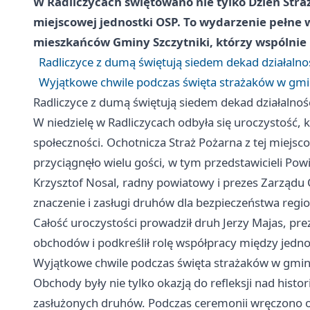
W Radliczycach świętowano nie tylko Dzień Straż
miejscowej jednostki OSP. To wydarzenie pełne 
mieszkańców Gminy Szczytniki, którzy wspólnie u
Radliczyce z dumą świętują siedem dekad działalno
Wyjątkowe chwile podczas święta strażaków w gmin
Radliczyce z dumą świętują siedem dekad działalnoś
W niedzielę w Radliczycach odbyła się uroczystość, 
społeczności. Ochotnicza Straż Pożarna z tej miejsc
przyciągnęło wielu gości, w tym przedstawicieli Powi
Krzysztof Nosal, radny powiatowy i prezes Zarządu
znaczenie i zasługi druhów dla bezpieczeństwa regi
Całość uroczystości prowadził druh Jerzy Majas, pr
obchodów i podkreślił rolę współpracy między jedn
Wyjątkowe chwile podczas święta strażaków w gmini
Obchody były nie tylko okazją do refleksji nad histo
zasłużonych druhów. Podczas ceremonii wręczono o