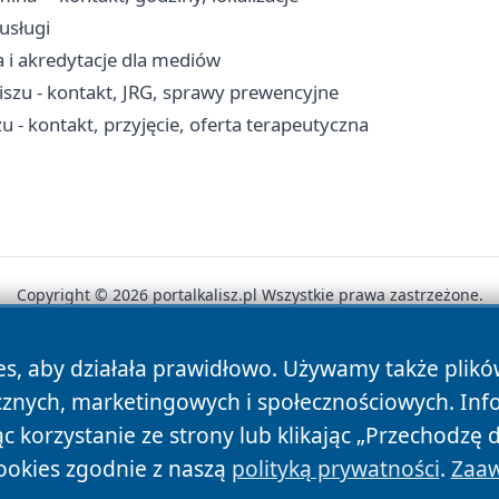
-usługi
a i akredytacje dla mediów
szu - kontakt, JRG, sprawy prewencyjne
 kontakt, przyjęcie, oferta terapeutyczna
Copyright © 2026 portalkalisz.pl Wszystkie prawa zastrzeżone.
es, aby działała prawidłowo. Używamy także plik
News
Autorzy
Polityka Prywatności
Polityka Cookie
cznych, marketingowych i społecznościowych. Inf
 korzystanie ze strony lub klikając „Przechodzę 
ookies zgodnie z naszą
polityką prywatności
.
Zaaw