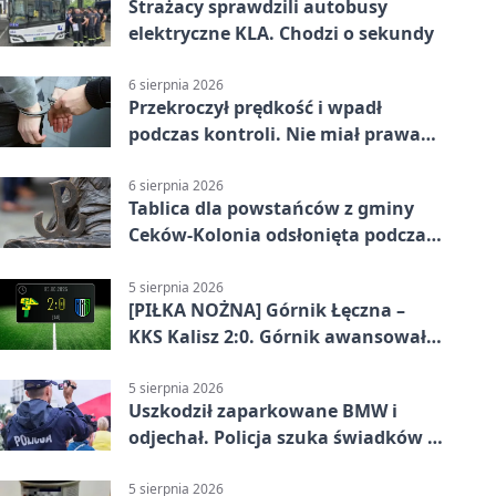
Strażacy sprawdzili autobusy
elektryczne KLA. Chodzi o sekundy
6 sierpnia 2026
Przekroczył prędkość i wpadł
podczas kontroli. Nie miał prawa
jazdy
6 sierpnia 2026
Tablica dla powstańców z gminy
Ceków-Kolonia odsłonięta podczas
pikniku
5 sierpnia 2026
[PIŁKA NOŻNA] Górnik Łęczna –
KKS Kalisz 2:0. Górnik awansował
w Pucharze Polski
5 sierpnia 2026
Uszkodził zaparkowane BMW i
odjechał. Policja szuka świadków w
Kaliszu
5 sierpnia 2026