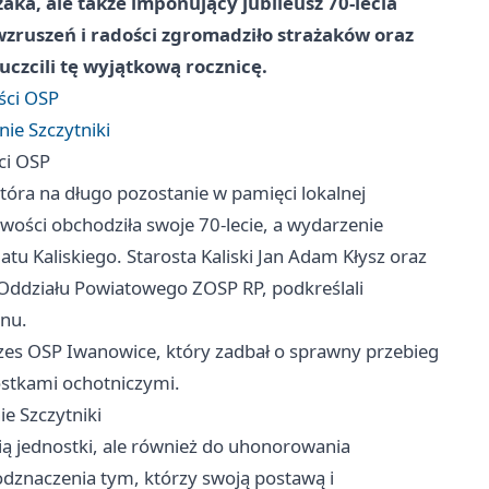
aka, ale także imponujący jubileusz 70-lecia
wzruszeń i radości zgromadziło strażaków oraz
czcili tę wyjątkową rocznicę.
ści OSP
ie Szczytniki
ci OSP
która na długo pozostanie w pamięci lokalnej
owości obchodziła swoje 70-lecie, a wydarzenie
atu Kaliskiego. Starosta Kaliski Jan Adam Kłysz oraz
 Oddziału Powiatowego ZOSP RP, podkreślali
onu.
ezes OSP Iwanowice, który zadbał o sprawny przebieg
ostkami ochotniczymi.
e Szczytniki
rią jednostki, ale również do uhonorowania
dznaczenia tym, którzy swoją postawą i