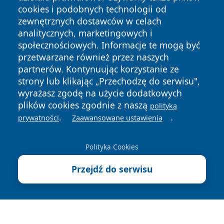
cookies i podobnych technologii od
zewnętrznych dostawców w celach
analitycznych, marketingowych i
społecznościowych. Informacje te mogą być
przetwarzane również przez naszych
Copyright © 2026 portalkalisz.pl Wszystkie prawa
partnerów. Kontynuując korzystanie ze
zastrzeżone.
strony lub klikając „Przechodzę do serwisu",
wyrażasz zgodę na użycie dodatkowych
plików cookies zgodnie z naszą
polityką
Polityka
Polityka
.
.
News
Autorzy
prywatności
Zaawansowane ustawienia
Prywatności
Cookies
Polityka Cookies
Przejdź do serwisu