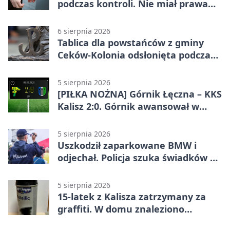
podczas kontroli. Nie miał prawa
jazdy
6 sierpnia 2026
Tablica dla powstańców z gminy
Ceków-Kolonia odsłonięta podczas
pikniku
5 sierpnia 2026
[PIŁKA NOŻNA] Górnik Łęczna – KKS
Kalisz 2:0. Górnik awansował w
Pucharze Polski
5 sierpnia 2026
Uszkodził zaparkowane BMW i
odjechał. Policja szuka świadków w
Kaliszu
5 sierpnia 2026
15-latek z Kalisza zatrzymany za
graffiti. W domu znaleziono
narkotyki