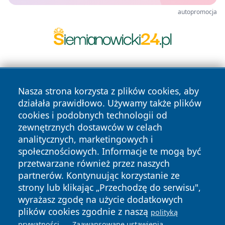
autopromocja
Nasza strona korzysta z plików cookies, aby
działała prawidłowo. Używamy także plików
cookies i podobnych technologii od
zewnętrznych dostawców w celach
Copyright © 2026 portalkalisz.pl Wszystkie prawa
analitycznych, marketingowych i
zastrzeżone.
społecznościowych. Informacje te mogą być
przetwarzane również przez naszych
partnerów. Kontynuując korzystanie ze
Polityka
Polityka
News
Autorzy
strony lub klikając „Przechodzę do serwisu",
Prywatności
Cookies
wyrażasz zgodę na użycie dodatkowych
plików cookies zgodnie z naszą
polityką
.
.
prywatności
Zaawansowane ustawienia