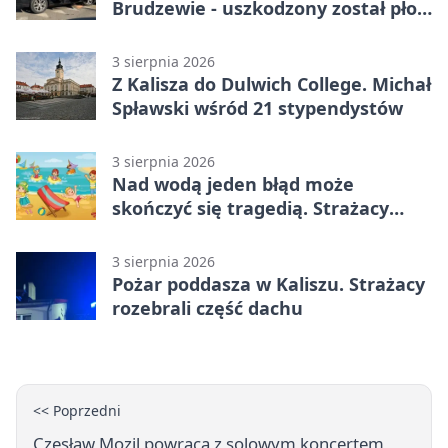
Brudzewie - uszkodzony został płot
posesji
3 sierpnia 2026
Z Kalisza do Dulwich College. Michał
Spławski wśród 21 stypendystów
3 sierpnia 2026
Nad wodą jeden błąd może
skończyć się tragedią. Strażacy
ostrzegają
3 sierpnia 2026
Pożar poddasza w Kaliszu. Strażacy
rozebrali część dachu
<< Poprzedni
Czesław Mozil powraca z solowym koncertem