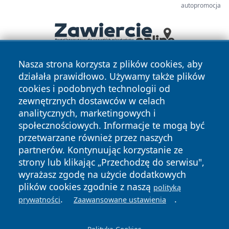
autopromocja
Nasza strona korzysta z plików cookies, aby
działała prawidłowo. Używamy także plików
cookies i podobnych technologii od
zewnętrznych dostawców w celach
analitycznych, marketingowych i
społecznościowych. Informacje te mogą być
Copyright © 2026 portalkalisz.pl Wszystkie prawa
przetwarzane również przez naszych
zastrzeżone.
partnerów. Kontynuując korzystanie ze
strony lub klikając „Przechodzę do serwisu",
wyrażasz zgodę na użycie dodatkowych
Polityka
Polityka
News
Autorzy
plików cookies zgodnie z naszą
Prywatności
Cookies
polityką
.
.
prywatności
Zaawansowane ustawienia