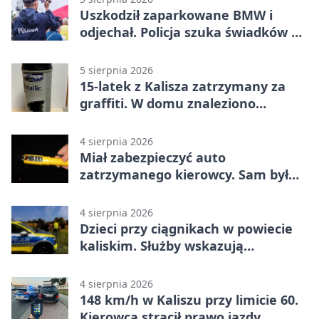
Uszkodził zaparkowane BMW i
odjechał. Policja szuka świadków w
Kaliszu
5 sierpnia 2026
15-latek z Kalisza zatrzymany za
graffiti. W domu znaleziono
narkotyki
4 sierpnia 2026
Miał zabezpieczyć auto
zatrzymanego kierowcy. Sam był
nietrzeźwy
4 sierpnia 2026
Dzieci przy ciągnikach w powiecie
kaliskim. Służby wskazują
zagrożenia
4 sierpnia 2026
148 km/h w Kaliszu przy limicie 60.
Kierowca stracił prawo jazdy