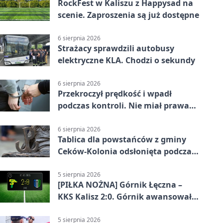
RockFest w Kaliszu z Happysad na
scenie. Zaproszenia są już dostępne
6 sierpnia 2026
Strażacy sprawdzili autobusy
elektryczne KLA. Chodzi o sekundy
6 sierpnia 2026
Przekroczył prędkość i wpadł
podczas kontroli. Nie miał prawa
jazdy
6 sierpnia 2026
Tablica dla powstańców z gminy
Ceków-Kolonia odsłonięta podczas
pikniku
5 sierpnia 2026
[PIŁKA NOŻNA] Górnik Łęczna –
KKS Kalisz 2:0. Górnik awansował
w Pucharze Polski
5 sierpnia 2026