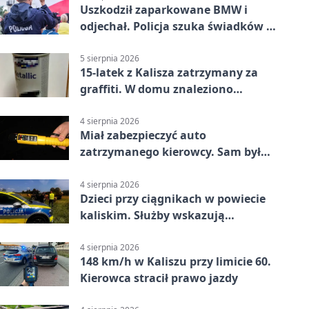
Uszkodził zaparkowane BMW i
odjechał. Policja szuka świadków w
Kaliszu
5 sierpnia 2026
15-latek z Kalisza zatrzymany za
graffiti. W domu znaleziono
narkotyki
4 sierpnia 2026
Miał zabezpieczyć auto
zatrzymanego kierowcy. Sam był
nietrzeźwy
4 sierpnia 2026
Dzieci przy ciągnikach w powiecie
kaliskim. Służby wskazują
zagrożenia
4 sierpnia 2026
148 km/h w Kaliszu przy limicie 60.
Kierowca stracił prawo jazdy