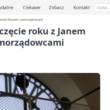
ydatne
Ciekawe
Zobacz
Kontakt
damem Kłyszem i samorządowcami
zęcie roku z Janem
amorządowcami