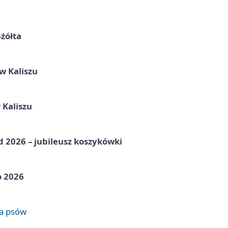
-żółta
 Kaliszu
 Kaliszu
nd 2026 – jubileusz koszykówki
o 2026
wa psów