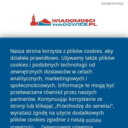
autopromocja
Nasza strona korzysta z plików cookies, aby
działała prawidłowo. Używamy także plików
cookies i podobnych technologii od
zewnętrznych dostawców w celach
Copyright © 2026 portalkalisz.pl Wszystkie prawa
analitycznych, marketingowych i
zastrzeżone.
społecznościowych. Informacje te mogą być
przetwarzane również przez naszych
partnerów. Kontynuując korzystanie ze
Polityka
Polityka
News
Autorzy
strony lub klikając „Przechodzę do serwisu",
Prywatności
Cookies
wyrażasz zgodę na użycie dodatkowych
plików cookies zgodnie z naszą
polityką
.
.
prywatności
Zaawansowane ustawienia