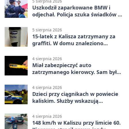
5 sierpnia 2026
Uszkodził zaparkowane BMW i
odjechał. Policja szuka świadków w
Kaliszu
5 sierpnia 2026
15-latek z Kalisza zatrzymany za
graffiti. W domu znaleziono
narkotyki
4 sierpnia 2026
Miał zabezpieczyć auto
zatrzymanego kierowcy. Sam był
nietrzeźwy
4 sierpnia 2026
Dzieci przy ciągnikach w powiecie
kaliskim. Służby wskazują
zagrożenia
4 sierpnia 2026
148 km/h w Kaliszu przy limicie 60.