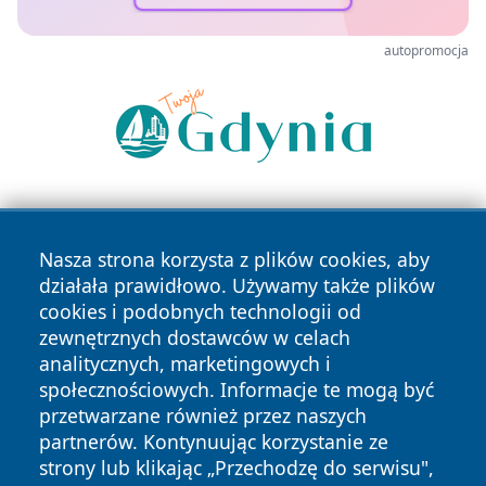
autopromocja
Nasza strona korzysta z plików cookies, aby
działała prawidłowo. Używamy także plików
cookies i podobnych technologii od
zewnętrznych dostawców w celach
Copyright © 2026 portalkalisz.pl Wszystkie prawa
analitycznych, marketingowych i
zastrzeżone.
społecznościowych. Informacje te mogą być
przetwarzane również przez naszych
partnerów. Kontynuując korzystanie ze
Polityka
Polityka
News
Autorzy
strony lub klikając „Przechodzę do serwisu",
Prywatności
Cookies