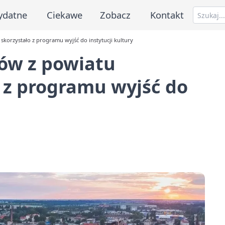
ydatne
Ciekawe
Zobacz
Kontakt
 skorzystało z programu wyjść do instytucji kultury
iów z powiatu
o z programu wyjść do