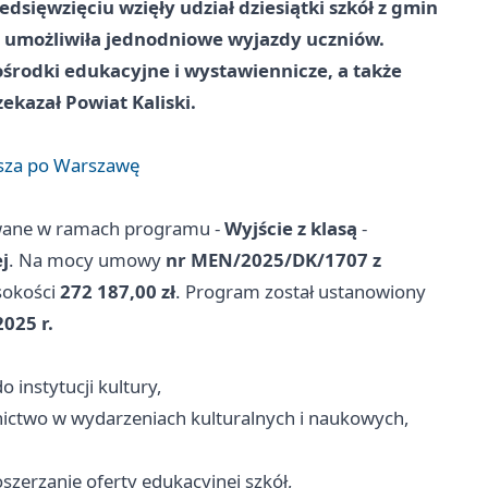
edsięwzięciu wzięły udział dziesiątki szkół z gmin
ra umożliwiła jednodniowe wyjazdy uczniów.
środki edukacyjne i wystawiennicze, a także
ekazał Powiat Kaliski.
lisza po Warszawę
zowane w ramach programu -
Wyjście z klasą
-
j
. Na mocy umowy
nr MEN/2025/DK/1707 z
sokości
272 187,00 zł
. Program został ustanowiony
025 r.
 instytucji kultury,
nictwo w wydarzeniach kulturalnych i naukowych,
szerzanie oferty edukacyjnej szkół,