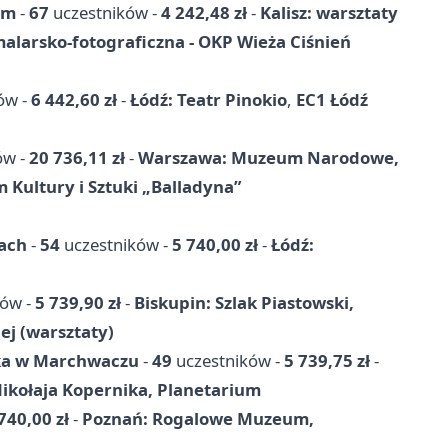
em
-
67
uczestników -
4 242,48 zł
-
Kalisz: warsztaty
alarsko-fotograficzna - OKP Wieża Ciśnień
ów -
6 442,60 zł
-
Łódź: Teatr Pinokio
,
EC1 Łódź
ów -
20 736,11 zł
-
Warszawa: Muzeum Narodowe,
m Kultury i Sztuki „Balladyna”
cach
-
54
uczestników -
5 740,00 zł
-
Łódź:
ków -
5 739,90 zł
-
Biskupin: Szlak Piastowski,
j (warsztaty)
aka w Marchwaczu
-
49
uczestników -
5 739,75 zł
-
ikołaja Kopernika, Planetarium
740,00 zł
-
Poznań: Rogalowe Muzeum,