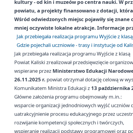
kultury - od kin i muzeów po centra nauki. W prz
powiatu, a projekty finansowano z dotacji, któ
Wśród odwiedzonych miejsc pojawiły się znane o
mniej oczywiste lokalne atrakcje. Informacje prz
Jak przebiegała realizacja programu Wyjście z klasą
Gdzie pojechali uczniowie - trasy i instytucje od Ka
Jak przebiegała realizacja programu Wyjście z klasą
Powiat Kaliski zrealizował przedsięwzięcie organi
wspierane przez
Ministerstwo Edukacji Narodowe
26.11.2025 r.
powiat otrzymał dotację celową w wy
Komunikatem Ministra Edukacji z
13 października 2
Główne założenia programu obejmowały m.in.:
wsparcie organizacji jednodniowych wyjść uczniów do
uatrakcyjnienie procesu edukacyjnego przez uczest
rozwijanie kompetencji społecznych i twórczych,
wspieranie realizacji podstawy programowej oraz po