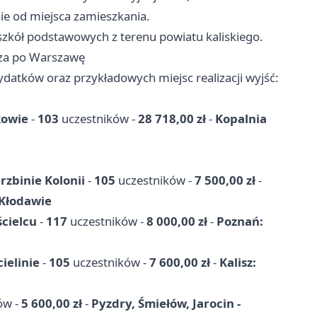
ie od miejsca zamieszkania.
zkół podstawowych z terenu powiatu kaliskiego.
isza po Warszawę
ydatków oraz przykładowych miejsc realizacji wyjść:
kowie
-
103
uczestników -
28 718,00 zł
-
Kopalnia
zbinie Kolonii
-
105
uczestników -
7 500,00 zł
-
 Kłodawie
cielcu
-
117
uczestników -
8 000,00 zł
-
Poznań:
ielinie
-
105
uczestników -
7 600,00 zł
-
Kalisz:
ów -
5 600,00 zł
-
Pyzdry, Śmiełów, Jarocin -