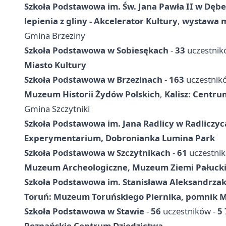
Szkoła Podstawowa im. Św. Jana Pawła II w Dęb
lepienia z gliny - Akcelerator Kultury
,
wystawa m
Gmina Brzeziny
Szkoła Podstawowa w Sobiesękach
-
33
uczestnik
Miasto Kultury
Szkoła Podstawowa w Brzezinach
-
163
uczestnik
Muzeum Historii Żydów Polskich
,
Kalisz: Centru
Gmina Szczytniki
Szkoła Podstawowa im. Jana Radlicy w Radliczy
Experymentarium, Dobronianka Lumina Park
Szkoła Podstawowa w Szczytnikach
-
61
uczestni
Muzeum Archeologiczne, Muzeum Ziemi Pałuckie
Szkoła Podstawowa im. Stanisława Aleksandrz
Toruń: Muzeum Toruńskiego Piernika, pomnik M
Szkoła Podstawowa w Stawie
-
56
uczestników -
5 
Poznańskie Centrum Dziedzictwa