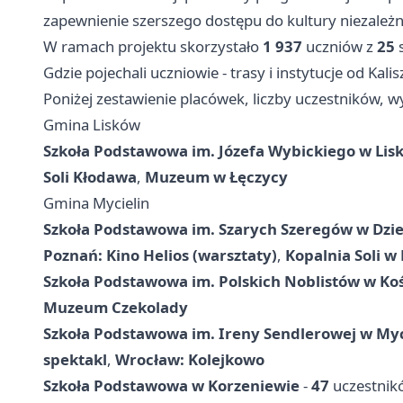
zapewnienie szerszego dostępu do kultury niezależn
W ramach projektu skorzystało
1 937
uczniów z
25
s
Gdzie pojechali uczniowie - trasy i instytucje od Kal
Poniżej zestawienie placówek, liczby uczestników, w
Gmina Lisków
Szkoła Podstawowa im. Józefa Wybickiego w Lis
Soli Kłodawa
,
Muzeum w Łęczycy
Gmina Mycielin
Szkoła Podstawowa im. Szarych Szeregów w Dzier
Poznań: Kino Helios (warsztaty)
,
Kopalnia Soli w
Szkoła Podstawowa im. Polskich Noblistów w Koś
Muzeum Czekolady
Szkoła Podstawowa im. Ireny Sendlerowej w Myc
spektakl
,
Wrocław: Kolejkowo
Szkoła Podstawowa w Korzeniewie
-
47
uczestnik