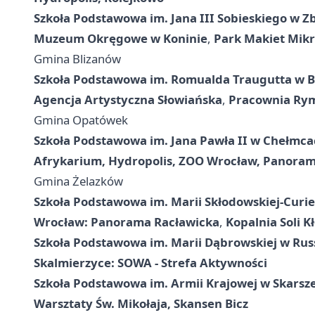
Szkoła Podstawowa im. Jana III Sobieskiego w Z
Muzeum Okręgowe w Koninie
,
Park Makiet Mikr
Gmina Blizanów
Szkoła Podstawowa im. Romualda Traugutta w B
Agencja Artystyczna Słowiańska
,
Pracownia Rym
Gmina Opatówek
Szkoła Podstawowa im. Jana Pawła II w Chełmc
Afrykarium, Hydropolis, ZOO Wrocław, Panoram
Gmina Żelazków
Szkoła Podstawowa im. Marii Skłodowskiej-Curi
Wrocław: Panorama Racławicka
,
Kopalnia Soli 
Szkoła Podstawowa im. Marii Dąbrowskiej w Ru
Skalmierzyce: SOWA - Strefa Aktywności
Szkoła Podstawowa im. Armii Krajowej w Skarsz
Warsztaty Św. Mikołaja, Skansen Bicz