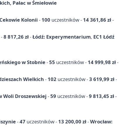
ich, Pałac w Śmiełowie
Cekowie Kolonii
-
100
uczestników -
14 361,86 zł
-
 -
8 817,26 zł
-
Łódź: Experymentarium
,
EC1 Łódź
yńskiego w Stobnie
-
55
uczestników -
14 999,98 zł
-
dzieszach Wielkich
-
102
uczestników -
3 619,99 zł
-
w Woli Droszewskiej
-
59
uczestników -
9 813,45 zł
-
iszynie
-
47
uczestników -
13 200,00 zł
-
Wrocław: