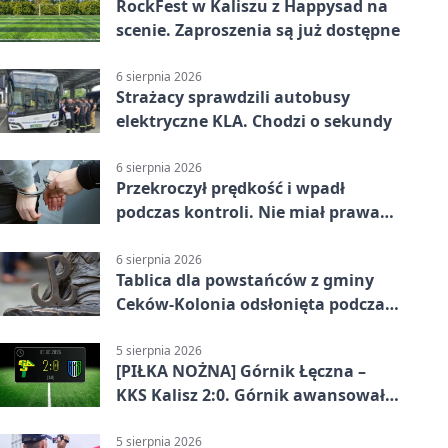
RockFest w Kaliszu z Happysad na
scenie. Zaproszenia są już dostępne
6 sierpnia 2026
Strażacy sprawdzili autobusy
elektryczne KLA. Chodzi o sekundy
6 sierpnia 2026
Przekroczył prędkość i wpadł
podczas kontroli. Nie miał prawa
jazdy
6 sierpnia 2026
Tablica dla powstańców z gminy
Ceków-Kolonia odsłonięta podczas
pikniku
5 sierpnia 2026
[PIŁKA NOŻNA] Górnik Łęczna –
KKS Kalisz 2:0. Górnik awansował
w Pucharze Polski
5 sierpnia 2026