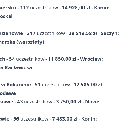
biersku
-
112
uczestników -
14 928,00 zł
-
Konin:
oskal
lizanowie
-
217
uczestników -
28 519,58 zł
-
Saczyn:
arska (warsztaty)
ach
-
54
uczestników -
11 850,00 zł
-
Wrocław:
a Racławicka
e w Kokaninie
-
51
uczestników -
12 585,00 zł
-
Kłodawa
ssowie
-
43
uczestników -
3 750,00 zł
-
Nowe
ewie
-
56
uczestników -
7 483,00 zł
-
Konin: