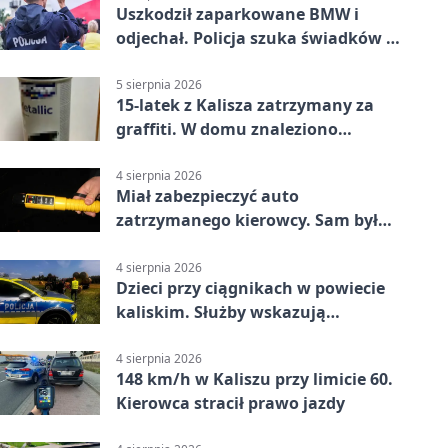
Uszkodził zaparkowane BMW i
odjechał. Policja szuka świadków w
Kaliszu
5 sierpnia 2026
15-latek z Kalisza zatrzymany za
graffiti. W domu znaleziono
narkotyki
4 sierpnia 2026
Miał zabezpieczyć auto
zatrzymanego kierowcy. Sam był
nietrzeźwy
4 sierpnia 2026
Dzieci przy ciągnikach w powiecie
kaliskim. Służby wskazują
zagrożenia
4 sierpnia 2026
148 km/h w Kaliszu przy limicie 60.
Kierowca stracił prawo jazdy