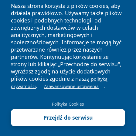
Nasza strona korzysta z plików cookies, aby
Nadchodzące wydarzenia
działała prawidłowo. Używamy także plików
cookies i podobnych technologii od
9 sierpnia 2026, 06:00
zewnętrznych dostawców w celach
389 KPP na Jasną Górę – grupa biało-
analitycznych, marketingowych i
żółta
społecznościowych. Informacje te mogą być
przetwarzane również przez naszych
13 sierpnia 2026, 18:00
partnerów. Kontynuując korzystanie ze
URODZINOWY FESTIWAL FOCOLARE w
strony lub klikając „Przechodzę do serwisu",
Kaliszu
wyrażasz zgodę na użycie dodatkowych
plików cookies zgodnie z naszą
polityką
16 sierpnia 2026, 10:00
.
.
Liga ostSped Cup 2026 – Turniej IV w
prywatności
Zaawansowane ustawienia
Kaliszu
Polityka Cookies
21 sierpnia 2026, 16:00
XX Kaliski Streetball / Battle 4 Poland
Przejdź do serwisu
2026 – jubileusz koszykówki