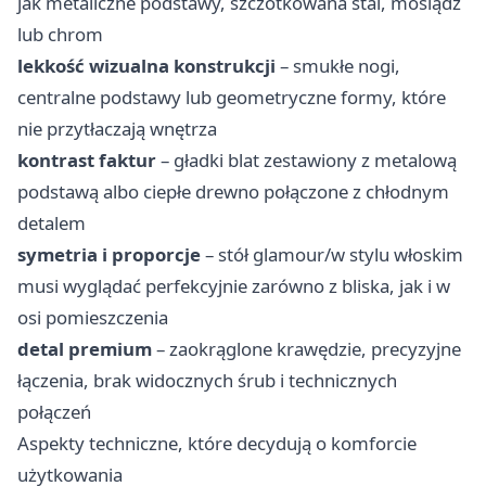
jak metaliczne podstawy, szczotkowana stal, mosiądz
lub chrom
lekkość wizualna konstrukcji
– smukłe nogi,
centralne podstawy lub geometryczne formy, które
nie przytłaczają wnętrza
kontrast faktur
– gładki blat zestawiony z metalową
podstawą albo ciepłe drewno połączone z chłodnym
detalem
symetria i proporcje
– stół glamour/w stylu włoskim
musi wyglądać perfekcyjnie zarówno z bliska, jak i w
osi pomieszczenia
detal premium
– zaokrąglone krawędzie, precyzyjne
łączenia, brak widocznych śrub i technicznych
połączeń
Aspekty techniczne, które decydują o komforcie
użytkowania