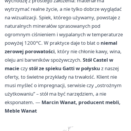
wychodzę z prostego założenia: materiał ma
wytrzymać realne życie, a nie tylko dobrze wyglądać
na wizualizacji. Spiek, którego używamy, powstaje z
naturalnych minerałów sprasowanych pod
ogromnym ciśnieniem i wypalanych w temperaturze
powyżej 1200°C. W praktyce daje to blat o
niemal
zerowej porowatości
, który nie chłonie kawy, wina,
oleju ani barwników spożywczych.
Stół Castel w
macie
czy
stół ze spieku Gatti w połysku
z naszej
oferty, to świetne przykłady na trwałość. Klient nie
musi myśleć o impregnacji, serwisie czy „ostrożnym
użytkowaniu” – stół ma być narzędziem, a nie
eksponatem. —
Marcin Wanat, producent mebli,
Meble Wanat