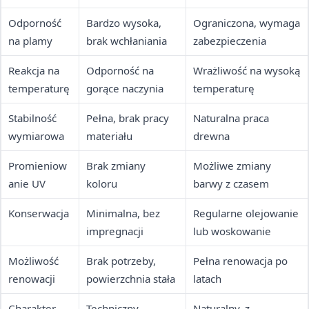
Odporność
Bardzo wysoka,
Ograniczona, wymaga
na plamy
brak wchłaniania
zabezpieczenia
Reakcja na
Odporność na
Wrażliwość na wysoką
temperaturę
gorące naczynia
temperaturę
Stabilność
Pełna, brak pracy
Naturalna praca
wymiarowa
materiału
drewna
Promieniow
Brak zmiany
Możliwe zmiany
anie UV
koloru
barwy z czasem
Konserwacja
Minimalna, bez
Regularne olejowanie
impregnacji
lub woskowanie
Możliwość
Brak potrzeby,
Pełna renowacja po
renowacji
powierzchnia stała
latach
Charakter
Techniczny,
Naturalny, z