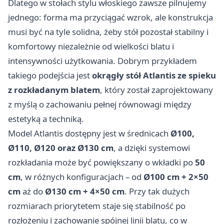
Dlatego w stołach stylu włoskiego zawsze pilnujemy
jednego: forma ma przyciągać wzrok, ale konstrukcja
musi być na tyle solidna, żeby stół pozostał stabilny i
komfortowy niezależnie od wielkości blatu i
intensywności użytkowania. Dobrym przykładem
takiego podejścia jest
okrągły stół Atlantis ze spieku
z rozkładanym blatem
, który został zaprojektowany
z myślą o zachowaniu pełnej równowagi między
estetyką a techniką.
Model Atlantis dostępny jest w średnicach
Ø100,
Ø110, Ø120 oraz Ø130 cm
, a dzięki systemowi
rozkładania może być powiększany o wkładki po
50
cm
, w różnych konfiguracjach – od
Ø100 cm + 2×50
cm
aż do
Ø130 cm + 4×50 cm
. Przy tak dużych
rozmiarach priorytetem staje się stabilność po
rozłożeniu i zachowanie spójnej linii blatu, co w