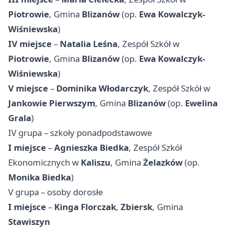
Piotrowie
, Gmina
Blizanów
(op.
Ewa Kowalczyk-
Wiśniewska
)
IV miejsce
–
Natalia Leśna
, Zespół Szkół w
Piotrowie
, Gmina
Blizanów
(op.
Ewa Kowalczyk-
Wiśniewska
)
V miejsce
–
Dominika Włodarczyk
, Zespół Szkół w
Jankowie Pierwszym
, Gmina
Blizanów
(op.
Ewelina
Grala
)
IV grupa – szkoły ponadpodstawowe
I miejsce
–
Agnieszka Biedka
, Zespół Szkół
Ekonomicznych w
Kaliszu
, Gmina
Żelazków
(op.
Monika Biedka
)
V grupa – osoby dorosłe
I miejsce
–
Kinga Florczak
,
Zbiersk
, Gmina
Stawiszyn