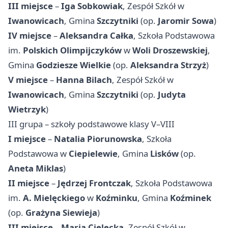
III miejsce
–
Iga Sobkowiak
, Zespół Szkół w
Iwanowicach
, Gmina
Szczytniki
(op.
Jaromir Sowa
)
IV miejsce
–
Aleksandra Całka
, Szkoła Podstawowa
im.
Polskich Olimpijczyków
w
Woli Droszewskiej
,
Gmina
Godziesze Wielkie
(op.
Aleksandra Strzyż
)
V miejsce
–
Hanna Bilach
, Zespół Szkół w
Iwanowicach
, Gmina
Szczytniki
(op.
Judyta
Wietrzyk
)
III grupa – szkoły podstawowe klasy V–VIII
I miejsce
–
Natalia Piorunowska
, Szkoła
Podstawowa w
Ciepielewie
, Gmina
Lisków
(op.
Aneta Miklas
)
II miejsce
–
Jędrzej Frontczak
, Szkoła Podstawowa
im.
A. Mielęckiego
w
Koźminku
, Gmina
Koźminek
(op.
Grażyna Siewieja
)
III miejsce
–
Maria Cielecka
, Zespół Szkół w