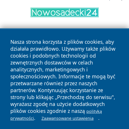
Nasza strona korzysta z plików cookies, aby
działała prawidłowo. Używamy także plików
cookies i podobnych technologii od
zewnętrznych dostawców w celach
Copyright © 2026 portalkalisz.pl Wszystkie prawa
analitycznych, marketingowych i
zastrzeżone.
społecznościowych. Informacje te mogą być
przetwarzane również przez naszych
partnerów. Kontynuując korzystanie ze
Polityka
Polityka
News
Autorzy
strony lub klikając „Przechodzę do serwisu",
Prywatności
Cookies
wyrażasz zgodę na użycie dodatkowych
plików cookies zgodnie z naszą
polityką
.
.
prywatności
Zaawansowane ustawienia