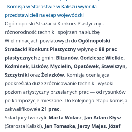
Komisja w Starostwie w Kaliszu wyłoniła
przedstawicieli na etap wojewódzki
Ogólnopolski Strażacki Konkurs Plastyczny -
różnorodność technik i spojrzeń na służbę
W eliminacjach powiatowych do
Ogólnopolski
Strażacki Konkurs Plastyczny
wpłynęło
88 prac
plastycznych
z gmin:
Blizanów, Godziesze Wielkie,
Koźminek, Lisków, Mycielin, Opatówek, Stawiszyn,
Szczytniki
oraz
Żelazków
. Komisja oceniająca
podkreślała duże zróżnicowanie technik i wysoki
poziom artystyczny przesłanych prac — od rysunków
po kompozycje mieszane. Do kolejnego etapu komisja
zakwalifikowała
21 prac
.
Skład jury tworzyli:
Marta Wolarz
,
Jan Adam Kłysz
(Starosta Kaliski),
Jan Tomaska
,
Jerzy Majas
,
Józef