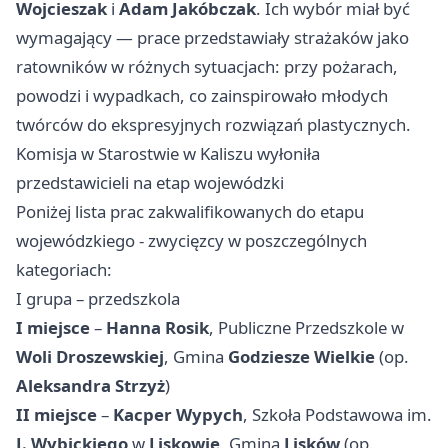
Wojcieszak
i
Adam Jakóbczak
. Ich wybór miał być
wymagający — prace przedstawiały strażaków jako
ratowników w różnych sytuacjach: przy pożarach,
powodzi i wypadkach, co zainspirowało młodych
twórców do ekspresyjnych rozwiązań plastycznych.
Komisja w Starostwie w Kaliszu wyłoniła
przedstawicieli na etap wojewódzki
Poniżej lista prac zakwalifikowanych do etapu
wojewódzkiego - zwycięzcy w poszczególnych
kategoriach:
I grupa – przedszkola
I miejsce
–
Hanna Rosik
, Publiczne Przedszkole w
Woli Droszewskiej
, Gmina
Godziesze Wielkie
(op.
Aleksandra Strzyż
)
II miejsce
–
Kacper Wypych
, Szkoła Podstawowa im.
J. Wybickiego
w
Liskowie
, Gmina
Lisków
(op.