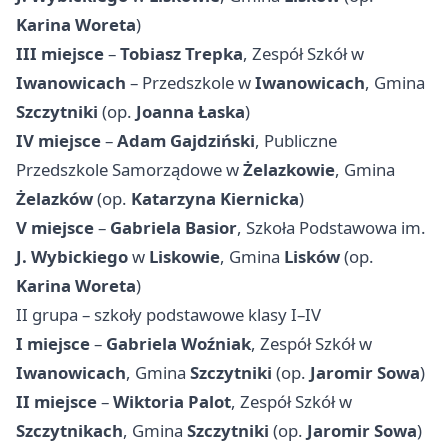
Karina Woreta
)
III miejsce
–
Tobiasz Trepka
, Zespół Szkół w
Iwanowicach
– Przedszkole w
Iwanowicach
, Gmina
Szczytniki
(op.
Joanna Łaska
)
IV miejsce
–
Adam Gajdziński
, Publiczne
Przedszkole Samorządowe w
Żelazkowie
, Gmina
Żelazków
(op.
Katarzyna Kiernicka
)
V miejsce
–
Gabriela Basior
, Szkoła Podstawowa im.
J. Wybickiego
w
Liskowie
, Gmina
Lisków
(op.
Karina Woreta
)
II grupa – szkoły podstawowe klasy I–IV
I miejsce
–
Gabriela Woźniak
, Zespół Szkół w
Iwanowicach
, Gmina
Szczytniki
(op.
Jaromir Sowa
)
II miejsce
–
Wiktoria Palot
, Zespół Szkół w
Szczytnikach
, Gmina
Szczytniki
(op.
Jaromir Sowa
)