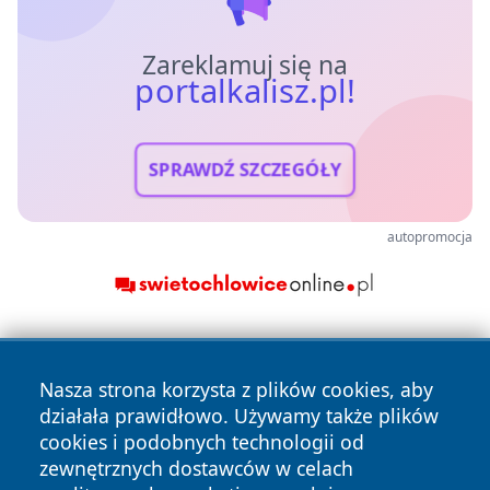
Zareklamuj się na
portalkalisz.pl!
SPRAWDŹ SZCZEGÓŁY
autopromocja
Nasza strona korzysta z plików cookies, aby
działała prawidłowo. Używamy także plików
cookies i podobnych technologii od
zewnętrznych dostawców w celach
Copyright © 2026 portalkalisz.pl Wszystkie prawa