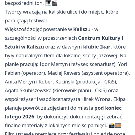
bezpośredni ton. 🎹🎬
Twórcy wracają na kaliskie ulice i do miejsc, które
pamiętają festiwal
Większość zdjęć powstanie w
Kalisz
u - w
szczególności w przestrzeniach
Centrum Kultury i
Sztuki w Kaliszu
oraz w dawnym
klubie Ikar
, które
były naturalnym tłem dla lokalnej sceny jazzowej. Na
planie pracują: Igor Mertyn (reżyser, scenariusz), Yori
Fabian (operator), Maciej Rewers (asystent operatora),
Anita Mertyn i Robert Kuciński (produkcja - CKiS),
Agata Skubiszewska (kierownik planu - CKiS) oraz
współreżyser i współscenarzysta Hirek Wrona. Ekipa
planuje powrót ze zdjęciami do miasta
pod koniec
lutego 2026
, by dokończyć dokumentację i zebrać
finalne materiały z lokalnych miejsc pamięci. 📸🎞️
Film ustawia premierę przy festiwalu i pojedzie poza