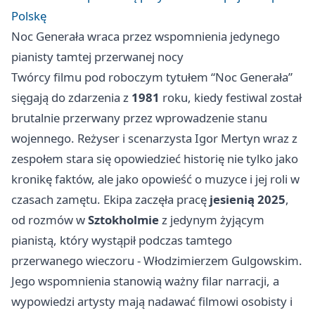
Polskę
Noc Generała wraca przez wspomnienia jedynego
pianisty tamtej przerwanej nocy
Twórcy filmu pod roboczym tytułem “Noc Generała”
sięgają do zdarzenia z
1981
roku, kiedy festiwal został
brutalnie przerwany przez wprowadzenie stanu
wojennego. Reżyser i scenarzysta Igor Mertyn wraz z
zespołem stara się opowiedzieć historię nie tylko jako
kronikę faktów, ale jako opowieść o muzyce i jej roli w
czasach zamętu. Ekipa zaczęła pracę
jesienią 2025
,
od rozmów w
Sztokholmie
z jedynym żyjącym
pianistą, który wystąpił podczas tamtego
przerwanego wieczoru - Włodzimierzem Gulgowskim.
Jego wspomnienia stanowią ważny filar narracji, a
wypowiedzi artysty mają nadawać filmowi osobisty i