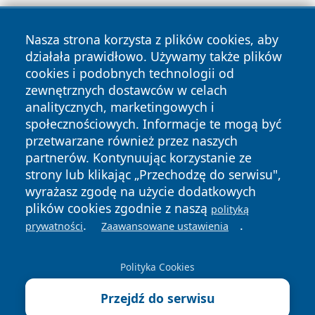
Nasza strona korzysta z plików cookies, aby
działała prawidłowo. Używamy także plików
cookies i podobnych technologii od
zewnętrznych dostawców w celach
Copyright © 2026 portalkalisz.pl Wszystkie prawa
analitycznych, marketingowych i
zastrzeżone.
społecznościowych. Informacje te mogą być
przetwarzane również przez naszych
partnerów. Kontynuując korzystanie ze
Polityka
Polityka
News
Autorzy
strony lub klikając „Przechodzę do serwisu",
Prywatności
Cookies
wyrażasz zgodę na użycie dodatkowych
plików cookies zgodnie z naszą
polityką
.
.
prywatności
Zaawansowane ustawienia
Polityka Cookies
Przejdź do serwisu