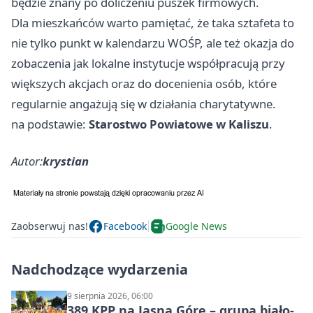
będzie znany po doliczeniu puszek firmowych.
Dla mieszkańców warto pamiętać, że taka sztafeta to
nie tylko punkt w kalendarzu WOŚP, ale też okazja do
zobaczenia jak lokalne instytucje współpracują przy
większych akcjach oraz do docenienia osób, które
regularnie angażują się w działania charytatywne.
na podstawie:
Starostwo Powiatowe w Kaliszu
.
Autor:
krystian
Zaobserwuj nas!
Facebook
Google News
Nadchodzące wydarzenia
9 sierpnia 2026, 06:00
389 KPP na Jasną Górę – grupa biało-