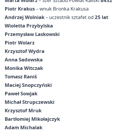
Marta Wolarz
– Szef Sztabu Powiat Kaliski
8432
Piotr Krakus
– wnuk Bronka Krakusa
Andrzej Wolniak
– uczestnik sztafet od
25 lat
Wioletta Przybylska
Przemysław Laskowski
Piotr Wolarz
Krzysztof Wydra
Anna Sadowska
Monika Witczak
Tomasz Raniś
Maciej Snopczyński
Paweł Sowjak
Michał Strupczewski
Krzysztof Mruk
Bartłomiej Mikołajczyk
Adam Michalak