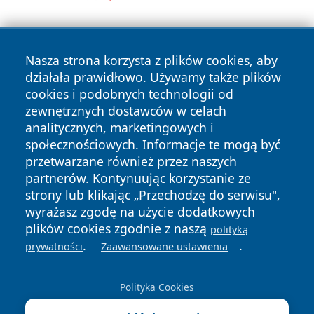
Nasza strona korzysta z plików cookies, aby
działała prawidłowo. Używamy także plików
cookies i podobnych technologii od
zewnętrznych dostawców w celach
Copyright © 2026 portalkalisz.pl Wszystkie prawa
analitycznych, marketingowych i
zastrzeżone.
społecznościowych. Informacje te mogą być
przetwarzane również przez naszych
partnerów. Kontynuując korzystanie ze
Polityka
Polityka
News
Autorzy
strony lub klikając „Przechodzę do serwisu",
Prywatności
Cookies
wyrażasz zgodę na użycie dodatkowych
plików cookies zgodnie z naszą
polityką
.
.
prywatności
Zaawansowane ustawienia
Polityka Cookies