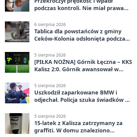
Przekroczył prędkość i wpadł
podczas kontroli. Nie miał prawa
jazdy
6 sierpnia 2026
Tablica dla powstańców z gminy
Ceków-Kolonia odsłonięta podczas
pikniku
5 sierpnia 2026
[PIŁKA NOŻNA] Górnik Łęczna – KKS
Kalisz 2:0. Górnik awansował w
Pucharze Polski
5 sierpnia 2026
Uszkodził zaparkowane BMW i
odjechał. Policja szuka świadków w
Kaliszu
5 sierpnia 2026
15-latek z Kalisza zatrzymany za
graffiti. W domu znaleziono