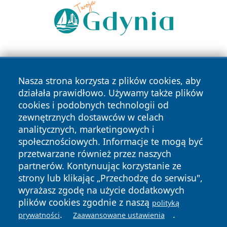
Nasza strona korzysta z plików cookies, aby
działała prawidłowo. Używamy także plików
cookies i podobnych technologii od
zewnętrznych dostawców w celach
Copyright © 2026 portalkalisz.pl Wszystkie prawa
analitycznych, marketingowych i
zastrzeżone.
społecznościowych. Informacje te mogą być
przetwarzane również przez naszych
partnerów. Kontynuując korzystanie ze
Polityka
Polityka
News
Autorzy
strony lub klikając „Przechodzę do serwisu",
Prywatności
Cookies
wyrażasz zgodę na użycie dodatkowych
plików cookies zgodnie z naszą
polityką
.
.
prywatności
Zaawansowane ustawienia