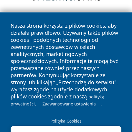
Nasza strona korzysta z plików cookies, aby
działała prawidłowo. Używamy także plików
cookies i podobnych technologii od
zewnętrznych dostawców w celach
Copyright © 2026 portalkalisz.pl Wszystkie prawa
analitycznych, marketingowych i
zastrzeżone.
społecznościowych. Informacje te mogą być
przetwarzane również przez naszych
partnerów. Kontynuując korzystanie ze
Polityka
Polityka
News
Autorzy
strony lub klikając „Przechodzę do serwisu",
Prywatności
Cookies
wyrażasz zgodę na użycie dodatkowych
plików cookies zgodnie z naszą
polityką
.
.
prywatności
Zaawansowane ustawienia
Polityka Cookies