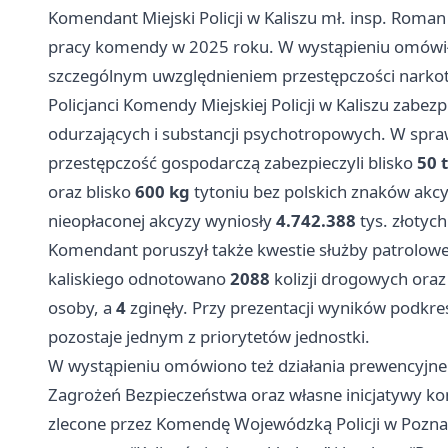
Komendant Miejski Policji w Kaliszu mł. insp. Roma
pracy komendy w 2025 roku. W wystąpieniu omówił 
szczególnym uwzględnieniem przestępczości narkot
Policjanci Komendy Miejskiej Policji w Kaliszu zabezpi
odurzających i substancji psychotropowych. W spr
przestępczość gospodarczą zabezpieczyli blisko
50 t
oraz blisko
600 kg
tytoniu bez polskich znaków akcy
nieopłaconej akcyzy wyniosły
4.742.388
tys. złotych
Komendant poruszył także kwestie służby patrolowej
kaliskiego odnotowano
2088
kolizji drogowych ora
osoby, a
4
zginęły. Przy prezentacji wyników podkr
pozostaje jednym z priorytetów jednostki.
W wystąpieniu omówiono też działania prewencyjne 
Zagrożeń Bezpieczeństwa oraz własne inicjatywy ko
zlecone przez Komendę Wojewódzką Policji w
Pozna