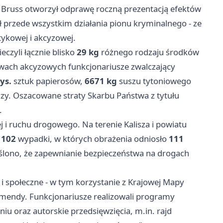
n Bruss otworzył odprawę roczną prezentacją efektów
przede wszystkim działania pionu kryminalnego - ze
ykowej i akcyzowej.
eczyli łącznie blisko
29 kg
różnego rodzaju środków
awach akcyzowych funkcjonariusze zwalczający
ys.
sztuk papierosów,
6671 kg
suszu tytoniowego
zy. Oszacowane straty Skarbu Państwa z tytułu
.
 i ruchu drogowego. Na terenie Kalisza i powiatu
z
102
wypadki, w których obrażenia odniosło
111
eślono, że zapewnianie bezpieczeństwa na drogach
i społeczne - w tym korzystanie z Krajowej Mapy
mendy. Funkcjonariusze realizowali programy
niu
oraz autorskie przedsięwzięcia, m.in. rajd