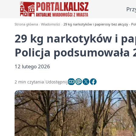
Prz
Strona główna
Wiadomości
29 kg narkotyków i papierosy bez akcyzy - P
29 kg narkotyków i pa
Policja podsumowała 
12 lutego 2026
2 min czytania
Udostępnij