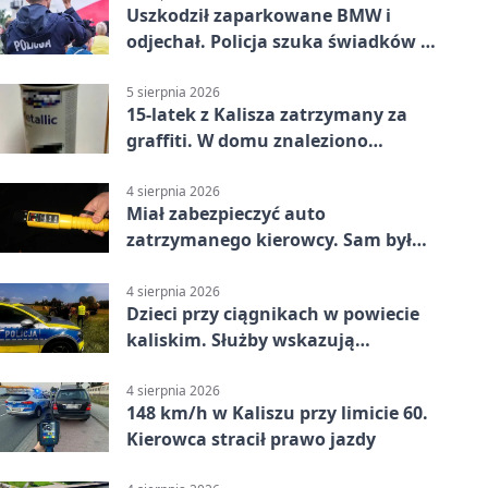
Uszkodził zaparkowane BMW i
odjechał. Policja szuka świadków w
Kaliszu
5 sierpnia 2026
15-latek z Kalisza zatrzymany za
graffiti. W domu znaleziono
narkotyki
4 sierpnia 2026
Miał zabezpieczyć auto
zatrzymanego kierowcy. Sam był
nietrzeźwy
4 sierpnia 2026
Dzieci przy ciągnikach w powiecie
kaliskim. Służby wskazują
zagrożenia
4 sierpnia 2026
148 km/h w Kaliszu przy limicie 60.
Kierowca stracił prawo jazdy