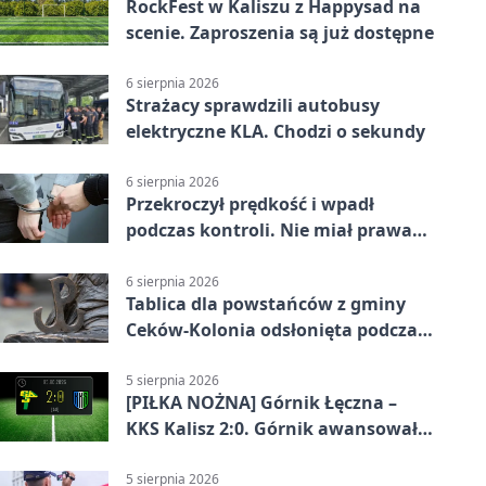
RockFest w Kaliszu z Happysad na
scenie. Zaproszenia są już dostępne
6 sierpnia 2026
Strażacy sprawdzili autobusy
elektryczne KLA. Chodzi o sekundy
6 sierpnia 2026
Przekroczył prędkość i wpadł
podczas kontroli. Nie miał prawa
jazdy
6 sierpnia 2026
Tablica dla powstańców z gminy
Ceków-Kolonia odsłonięta podczas
pikniku
5 sierpnia 2026
[PIŁKA NOŻNA] Górnik Łęczna –
KKS Kalisz 2:0. Górnik awansował
w Pucharze Polski
5 sierpnia 2026