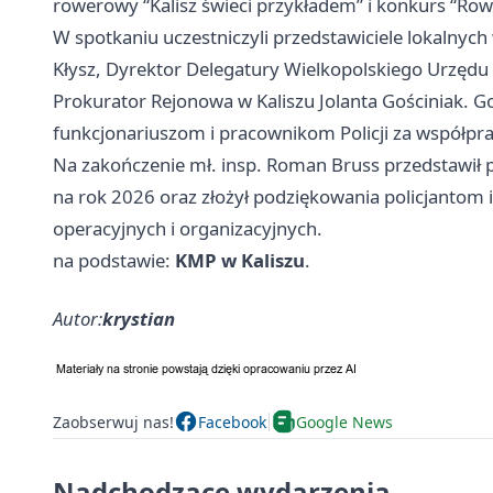
rowerowy “Kalisz świeci przykładem” i konkurs “Ro
W spotkaniu uczestniczyli przedstawiciele lokalnych 
Kłysz, Dyrektor Delegatury Wielkopolskiego Urzę
Prokurator Rejonowa w Kaliszu Jolanta Gościniak. 
funkcjonariuszom i pracownikom Policji za współpr
Na zakończenie mł. insp. Roman Bruss przedstawił pl
na rok 2026 oraz złożył podziękowania policjantom 
operacyjnych i organizacyjnych.
na podstawie:
KMP w Kaliszu
.
Autor:
krystian
Zaobserwuj nas!
Facebook
Google News
Nadchodzące wydarzenia