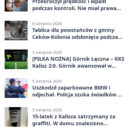
Przekroczył prędkość i wpadł
podczas kontroli. Nie miał prawa
jazdy
6 sierpnia 2026
Tablica dla powstańców z gminy
Ceków-Kolonia odsłonięta podczas
pikniku
5 sierpnia 2026
[PIŁKA NOŻNA] Górnik Łęczna – KKS
Kalisz 2:0. Górnik awansował w
Pucharze Polski
5 sierpnia 2026
Uszkodził zaparkowane BMW i
odjechał. Policja szuka świadków w
Kaliszu
5 sierpnia 2026
15-latek z Kalisza zatrzymany za
graffiti. W domu znaleziono