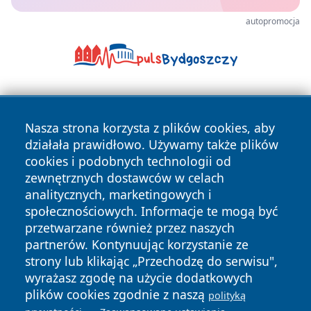
autopromocja
Nasza strona korzysta z plików cookies, aby
działała prawidłowo. Używamy także plików
cookies i podobnych technologii od
zewnętrznych dostawców w celach
Copyright © 2026 portalkalisz.pl Wszystkie prawa
analitycznych, marketingowych i
zastrzeżone.
społecznościowych. Informacje te mogą być
przetwarzane również przez naszych
partnerów. Kontynuując korzystanie ze
Polityka
Polityka
News
Autorzy
strony lub klikając „Przechodzę do serwisu",
Prywatności
Cookies
wyrażasz zgodę na użycie dodatkowych
plików cookies zgodnie z naszą
polityką