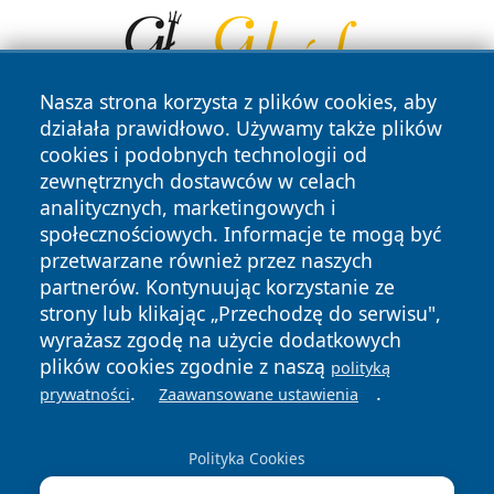
Nasza strona korzysta z plików cookies, aby
działała prawidłowo. Używamy także plików
cookies i podobnych technologii od
zewnętrznych dostawców w celach
analitycznych, marketingowych i
społecznościowych. Informacje te mogą być
przetwarzane również przez naszych
Copyright © 2026 portalkalisz.pl Wszystkie prawa
zastrzeżone.
partnerów. Kontynuując korzystanie ze
strony lub klikając „Przechodzę do serwisu",
wyrażasz zgodę na użycie dodatkowych
Polityka
Polityka
plików cookies zgodnie z naszą
polityką
News
Autorzy
Prywatności
Cookies
.
.
prywatności
Zaawansowane ustawienia
Polityka Cookies