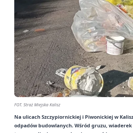
FOT. Straż Miejska Kalisz
Na ulicach Szczypiornickiej i Piwonickiej w Kalis
odpadów budowlanych. Wśród gruzu, wiaderek i