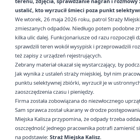
terenu, zdjęcia, sprawdzanie nagrań i rozmowy 
ustalić, kto wyrzucił śmieci poza punkt selektywn
We wtorek, 26 maja 2026 roku, patrol Straży Miejskiej
zmieszanych odpadów. Niedługo potem podobne znalez
kilka ulic dalej. Funkcjonariusze od razu rozpoczęli 
sprawdzili teren wokół wysypisk i przeprowadzili r
też zapisy z urządzeń rejestrujących.
Zebrany materiał okazał się wystarczający, by pod
Jak wynika z ustaleń straży miejskiej, był nim praco
punktu selektywnej zbiórki, wyrzucił je w ustronny
zaoszczędzenia czasu i pieniędzy.
Firma została zobowiązana do niezwłocznego uprząt
Sam sprawca został ukarany w drodze postępowani
Miejska Kalisza przypomina, że odpady trzeba odd
oszczędność jednego pracownika potrafi zamienić si
na podstawie:
Straż Miejska Kalisz
.