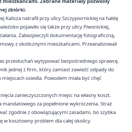
z mieszkańcami. Zebrane materiały pozwoliły
ej zbiórki.
 Kalisza natrafił przy ulicy Szczypiornickiej na hałdę
isko pojawiło się także przy ulicy Piwonickiej,
działania. Zabezpieczyli dokumentację fotograficzną,
ozmowy z okolicznymi mieszkańcami. Przeanalizowali
czas przesłuchań wytypować bezpośredniego sprawcę.
wnik jednej z firm, który zamiast zawieźć odpady do
ch miejscach osiedla. Powodem miała być chęć
nięcia zanieczyszczonych miejsc na własny koszt.
a mandatowego za popełnione wykroczenia. Straż
awać zgodnie z obowiązującymi zasadami, bo szybka
ę w kosztowny problem dla całej okolicy.