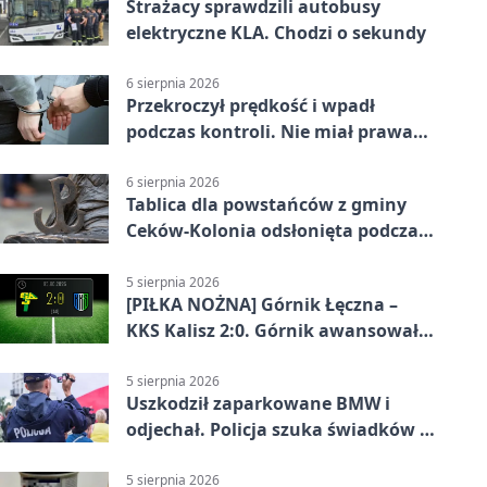
Strażacy sprawdzili autobusy
elektryczne KLA. Chodzi o sekundy
6 sierpnia 2026
Przekroczył prędkość i wpadł
podczas kontroli. Nie miał prawa
jazdy
6 sierpnia 2026
Tablica dla powstańców z gminy
Ceków-Kolonia odsłonięta podczas
pikniku
5 sierpnia 2026
[PIŁKA NOŻNA] Górnik Łęczna –
KKS Kalisz 2:0. Górnik awansował
w Pucharze Polski
5 sierpnia 2026
Uszkodził zaparkowane BMW i
odjechał. Policja szuka świadków w
Kaliszu
5 sierpnia 2026