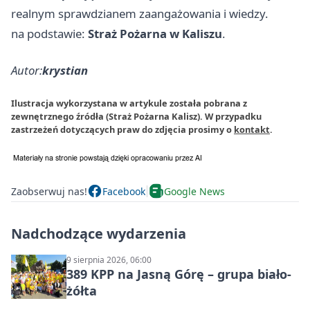
realnym sprawdzianem zaangażowania i wiedzy.
na podstawie:
Straż Pożarna w Kaliszu
.
Autor:
krystian
Ilustracja wykorzystana w artykule została pobrana z
zewnętrznego źródła (Straż Pożarna Kalisz). W przypadku
zastrzeżeń dotyczących praw do zdjęcia prosimy o
kontakt
.
Zaobserwuj nas!
Facebook
Google News
Nadchodzące wydarzenia
9 sierpnia 2026, 06:00
389 KPP na Jasną Górę – grupa biało-
żółta