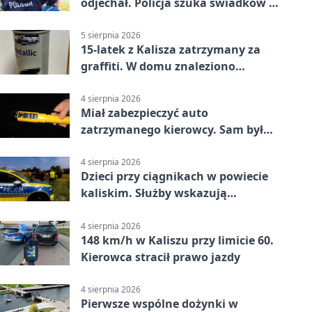
odjechał. Policja szuka świadków w
Kaliszu
5 sierpnia 2026
15-latek z Kalisza zatrzymany za
graffiti. W domu znaleziono
narkotyki
4 sierpnia 2026
Miał zabezpieczyć auto
zatrzymanego kierowcy. Sam był
nietrzeźwy
4 sierpnia 2026
Dzieci przy ciągnikach w powiecie
kaliskim. Służby wskazują
zagrożenia
4 sierpnia 2026
148 km/h w Kaliszu przy limicie 60.
Kierowca stracił prawo jazdy
4 sierpnia 2026
Pierwsze wspólne dożynki w