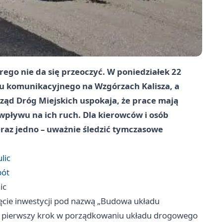
órego nie da się przeoczyć. W poniedziałek 22
u komunikacyjnego na Wzgórzach Kalisza, a
ząd Dróg Miejskich uspokaja, że prace mają
 wpływu na ich ruch. Dla kierowców i osób
eraz jedno – uważnie śledzić tymczasowe
lic
bót
ic
ęcie inwestycji pod nazwą „Budowa układu
To pierwszy krok w porządkowaniu układu drogowego