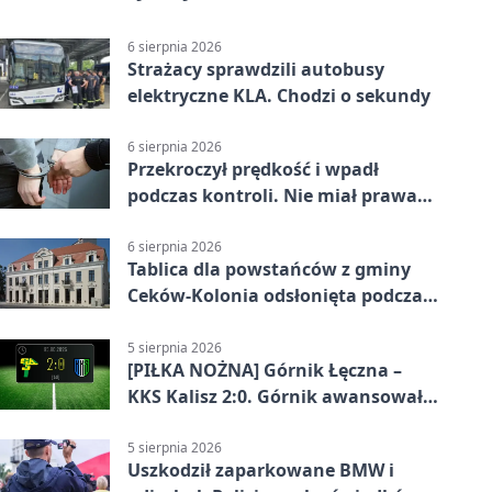
6 sierpnia 2026
Strażacy sprawdzili autobusy
elektryczne KLA. Chodzi o sekundy
6 sierpnia 2026
Przekroczył prędkość i wpadł
podczas kontroli. Nie miał prawa
jazdy
6 sierpnia 2026
Tablica dla powstańców z gminy
Ceków-Kolonia odsłonięta podczas
pikniku
5 sierpnia 2026
[PIŁKA NOŻNA] Górnik Łęczna –
KKS Kalisz 2:0. Górnik awansował
w Pucharze Polski
5 sierpnia 2026
Uszkodził zaparkowane BMW i