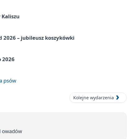
 Kaliszu
nd 2026 – jubileusz koszykówki
o 2026
wa psów
Kolejne wydarzenia
 od owadów