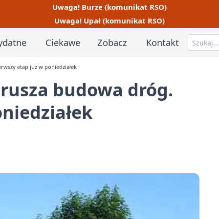
Uwaga! Burze (komunikat RSO)
Uwaga! Upał (komunikat RSO)
ydatne
Ciekawe
Zobacz
Kontakt
rwszy etap już w poniedziałek
 rusza budowa dróg.
oniedziałek