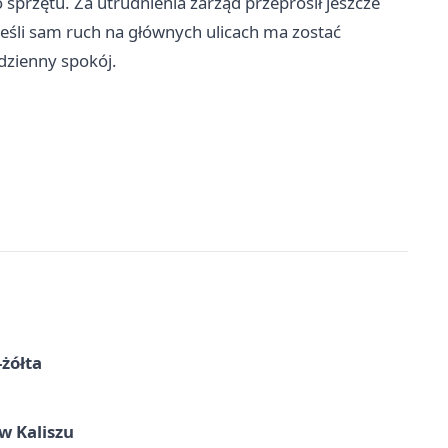
sprzętu. Za utrudnienia zarząd przeprosił jeszcze
 jeśli sam ruch na głównych ulicach ma zostać
dzienny spokój.
-żółta
 Kaliszu