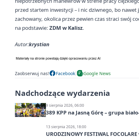
niepotrzebnych manewrów w strefie pracy ciężkiego 
przed startem inwestycji – i nic dziwnego, bo nawet
zachowany, okolica przez pewien czas straci swój co
na podstawie:
ZDM w Kalisz
.
Autor:
krystian
Zaobserwuj nas!
Facebook
Google News
Nadchodzące wydarzenia
9 sierpnia 2026, 06:00
389 KPP na Jasną Górę – grupa biało
13 sierpnia 2026, 18:00
URODZINOWY FESTIWAL FOCOLARE w