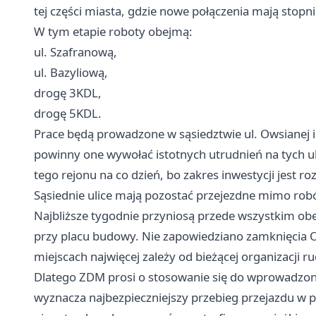
tej części miasta, gdzie nowe połączenia mają stop
W tym etapie roboty obejmą:
ul. Szafranową,
ul. Bazyliową,
drogę 3KDL,
drogę 5KDL.
Prace będą prowadzone w sąsiedztwie ul. Owsianej i
powinny one wywołać istotnych utrudnień na tych ul
tego rejonu na co dzień, bo zakres inwestycji jest r
Sąsiednie ulice mają pozostać przejezdne mimo rob
Najbliższe tygodnie przyniosą przede wszystkim o
przy placu budowy. Nie zapowiedziano zamknięcia O
miejscach najwięcej zależy od bieżącej organizacji r
Dlatego ZDM prosi o stosowanie się do wprowadzo
wyznacza najbezpieczniejszy przebieg przejazdu w p