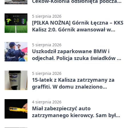
Ceków-Kolonia odsłonięta podczas
pikniku
5 sierpnia 2026
[PIŁKA NOŻNA] Górnik Łęczna – KKS
Kalisz 2:0. Górnik awansował w
Pucharze Polski
5 sierpnia 2026
Uszkodził zaparkowane BMW i
odjechał. Policja szuka świadków w
Kaliszu
5 sierpnia 2026
15-latek z Kalisza zatrzymany za
graffiti. W domu znaleziono
narkotyki
4 sierpnia 2026
Miał zabezpieczyć auto
zatrzymanego kierowcy. Sam był
nietrzeźwy