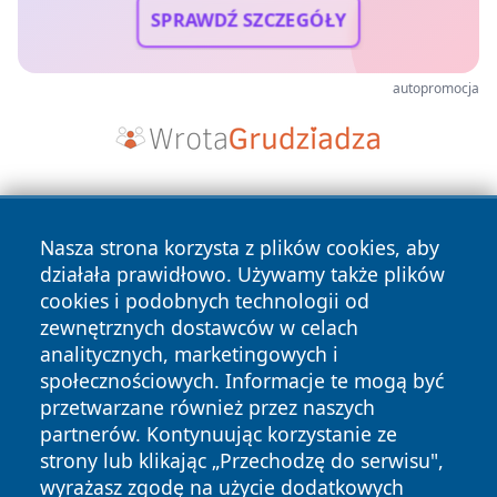
SPRAWDŹ SZCZEGÓŁY
autopromocja
Nasza strona korzysta z plików cookies, aby
działała prawidłowo. Używamy także plików
cookies i podobnych technologii od
zewnętrznych dostawców w celach
Copyright © 2026 portalkalisz.pl Wszystkie prawa
analitycznych, marketingowych i
zastrzeżone.
społecznościowych. Informacje te mogą być
przetwarzane również przez naszych
partnerów. Kontynuując korzystanie ze
Polityka
Polityka
News
Autorzy
strony lub klikając „Przechodzę do serwisu",
Prywatności
Cookies
wyrażasz zgodę na użycie dodatkowych