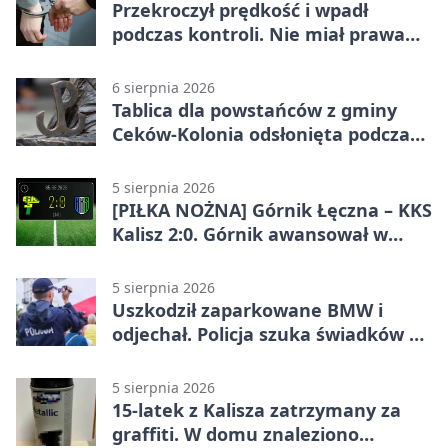
Przekroczył prędkość i wpadł
podczas kontroli. Nie miał prawa
jazdy
6 sierpnia 2026
Tablica dla powstańców z gminy
Ceków-Kolonia odsłonięta podczas
pikniku
5 sierpnia 2026
[PIŁKA NOŻNA] Górnik Łęczna – KKS
Kalisz 2:0. Górnik awansował w
Pucharze Polski
5 sierpnia 2026
Uszkodził zaparkowane BMW i
odjechał. Policja szuka świadków w
Kaliszu
5 sierpnia 2026
15-latek z Kalisza zatrzymany za
graffiti. W domu znaleziono