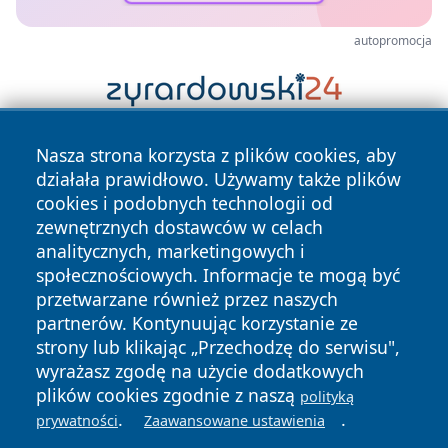
autopromocja
Nasza strona korzysta z plików cookies, aby
działała prawidłowo. Używamy także plików
cookies i podobnych technologii od
zewnętrznych dostawców w celach
analitycznych, marketingowych i
Copyright © 2026 portalkalisz.pl Wszystkie prawa
społecznościowych. Informacje te mogą być
zastrzeżone.
przetwarzane również przez naszych
partnerów. Kontynuując korzystanie ze
strony lub klikając „Przechodzę do serwisu",
Polityka
Polityka
wyrażasz zgodę na użycie dodatkowych
News
Autorzy
Prywatności
Cookies
plików cookies zgodnie z naszą
polityką
.
.
prywatności
Zaawansowane ustawienia