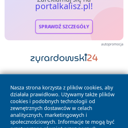
portalkalisz.pl!
SPRAWDŹ SZCZEGÓŁY
autopromocja
Nasza strona korzysta z plików cookies, aby
działała prawidłowo. Używamy także plików
cookies i podobnych technologii od
zewnętrznych dostawców w celach
Copyright © 2026 portalkalisz.pl Wszystkie prawa
analitycznych, marketingowych i
zastrzeżone.
społecznościowych. Informacje te mogą być