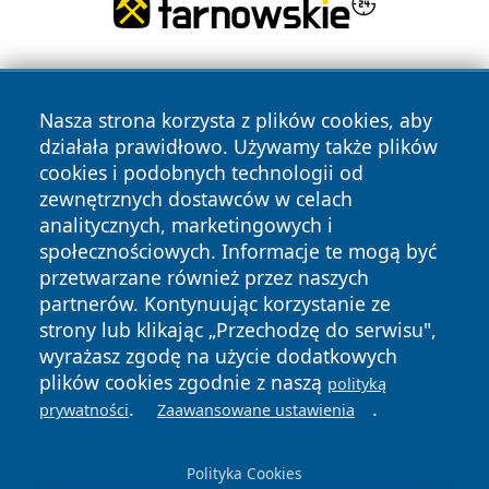
Nasza strona korzysta z plików cookies, aby
działała prawidłowo. Używamy także plików
cookies i podobnych technologii od
zewnętrznych dostawców w celach
Copyright © 2026 portalkalisz.pl Wszystkie prawa
analitycznych, marketingowych i
zastrzeżone.
społecznościowych. Informacje te mogą być
przetwarzane również przez naszych
partnerów. Kontynuując korzystanie ze
Polityka
Polityka
News
Autorzy
strony lub klikając „Przechodzę do serwisu",
Prywatności
Cookies
wyrażasz zgodę na użycie dodatkowych
plików cookies zgodnie z naszą
polityką
.
.
prywatności
Zaawansowane ustawienia
Polityka Cookies