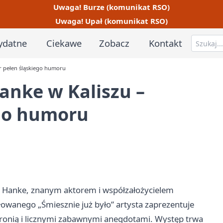
Uwaga! Burze (komunikat RSO)
Uwaga! Upał (komunikat RSO)
ydatne
Ciekawe
Zobacz
Kontakt
ór pełen śląskiego humoru
anke w Kaliszu –
ego humoru
m Hanke, znanym aktorem i współzałożycielem
owanego „Śmiesznie już było” artysta zaprezentuje
z ironią i licznymi zabawnymi anegdotami. Występ trwa