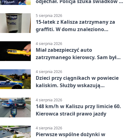
odjechał. Policja szuka świadków w
Kaliszu
5 sierpnia 2026
15-latek z Kalisza zatrzymany za
graffiti. W domu znaleziono
narkotyki
4 sierpnia 2026
Miał zabezpieczyć auto
zatrzymanego kierowcy. Sam był
nietrzeźwy
4 sierpnia 2026
Dzieci przy ciągnikach w powiecie
kaliskim. Służby wskazują
zagrożenia
4 sierpnia 2026
148 km/h w Kaliszu przy limicie 60.
Kierowca stracił prawo jazdy
4 sierpnia 2026
Pierwsze wspólne dożynki w