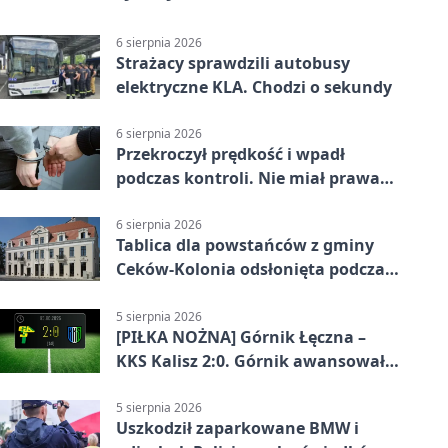
6 sierpnia 2026
Strażacy sprawdzili autobusy
elektryczne KLA. Chodzi o sekundy
6 sierpnia 2026
Przekroczył prędkość i wpadł
podczas kontroli. Nie miał prawa
jazdy
6 sierpnia 2026
Tablica dla powstańców z gminy
Ceków-Kolonia odsłonięta podczas
pikniku
5 sierpnia 2026
[PIŁKA NOŻNA] Górnik Łęczna –
KKS Kalisz 2:0. Górnik awansował
w Pucharze Polski
5 sierpnia 2026
Uszkodził zaparkowane BMW i