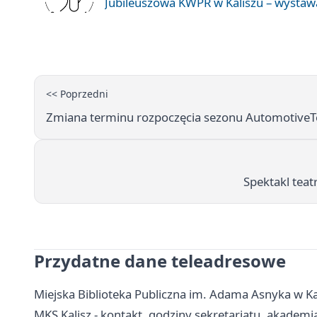
Jubileuszowa KWPR w Kaliszu – wysta
<< Poprzedni
Zmiana terminu rozpoczęcia sezonu AutomotiveT
Spektakl tea
Przydatne dane teleadresowe
Miejska Biblioteka Publiczna im. Adama Asnyka w Kalis
MKS Kalisz - kontakt, godziny sekretariatu, akademi