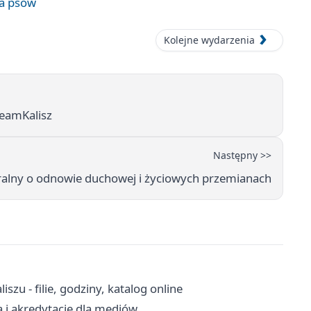
wa psów
Kolejne wydarzenia
eamKalisz
Następny >>
tralny o odnowie duchowej i życiowych przemianach
zu - filie, godziny, katalog online
a i akredytacje dla mediów