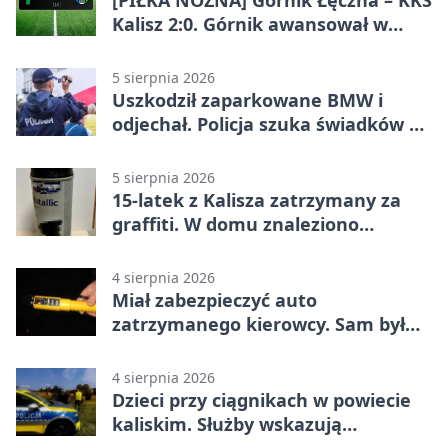
[PIŁKA NOŻNA] Górnik Łęczna – KKS
Kalisz 2:0. Górnik awansował w
Pucharze Polski
5 sierpnia 2026
Uszkodził zaparkowane BMW i
odjechał. Policja szuka świadków w
Kaliszu
5 sierpnia 2026
15-latek z Kalisza zatrzymany za
graffiti. W domu znaleziono
narkotyki
4 sierpnia 2026
Miał zabezpieczyć auto
zatrzymanego kierowcy. Sam był
nietrzeźwy
4 sierpnia 2026
Dzieci przy ciągnikach w powiecie
kaliskim. Służby wskazują