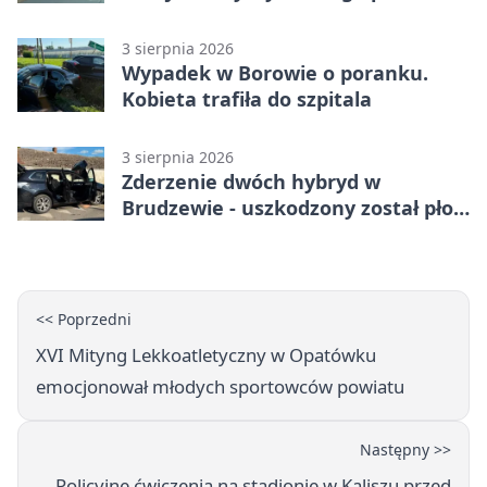
promil
3 sierpnia 2026
Wypadek w Borowie o poranku.
Kobieta trafiła do szpitala
3 sierpnia 2026
Zderzenie dwóch hybryd w
Brudzewie - uszkodzony został płot
posesji
<< Poprzedni
XVI Mityng Lekkoatletyczny w Opatówku
emocjonował młodych sportowców powiatu
Następny >>
Policyjne ćwiczenia na stadionie w Kaliszu przed