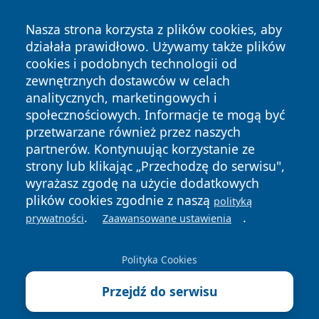
Nasza strona korzysta z plików cookies, aby
działała prawidłowo. Używamy także plików
cookies i podobnych technologii od
zewnętrznych dostawców w celach
Copyright © 2026 portalkalisz.pl Wszystkie prawa
analitycznych, marketingowych i
zastrzeżone.
społecznościowych. Informacje te mogą być
przetwarzane również przez naszych
partnerów. Kontynuując korzystanie ze
Polityka
Polityka
News
Autorzy
strony lub klikając „Przechodzę do serwisu",
Prywatności
Cookies
wyrażasz zgodę na użycie dodatkowych
plików cookies zgodnie z naszą
polityką
.
.
prywatności
Zaawansowane ustawienia
Polityka Cookies
Przejdź do serwisu