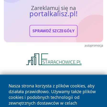
Zareklamuj się na
portalkalisz.pl!
SPRAWDŹ SZCZEGÓŁY
autopromocja
Nasza strona korzysta z plików cookies, aby
działała prawidłowo. Używamy także plików
cookies i podobnych technologii od
zewnętrznych dostawców w celach
Copyright © 2026 portalkalisz.pl Wszystkie prawa