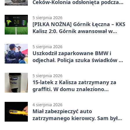
Ceków-Kolonia odsłonięta podczas
pikniku
5 sierpnia 2026
[PIŁKA NOŻNA] Górnik Łęczna – KKS
Kalisz 2:0. Górnik awansował w
Pucharze Polski
5 sierpnia 2026
Uszkodził zaparkowane BMW i
odjechał. Policja szuka świadków w
Kaliszu
5 sierpnia 2026
15-latek z Kalisza zatrzymany za
graffiti. W domu znaleziono
narkotyki
4 sierpnia 2026
Miał zabezpieczyć auto
zatrzymanego kierowcy. Sam był
nietrzeźwy