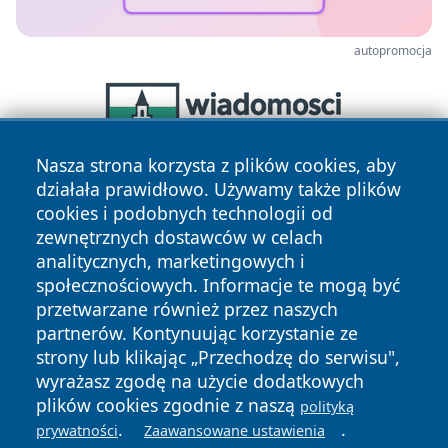
autopromocja
Nasza strona korzysta z plików cookies, aby
działała prawidłowo. Używamy także plików
cookies i podobnych technologii od
zewnętrznych dostawców w celach
analitycznych, marketingowych i
społecznościowych. Informacje te mogą być
przetwarzane również przez naszych
Copyright © 2026 portalkalisz.pl Wszystkie prawa
partnerów. Kontynuując korzystanie ze
zastrzeżone.
strony lub klikając „Przechodzę do serwisu",
wyrażasz zgodę na użycie dodatkowych
plików cookies zgodnie z naszą
polityką
Polityka
Polityka
News
Autorzy
.
.
prywatności
Zaawansowane ustawienia
Prywatności
Cookies