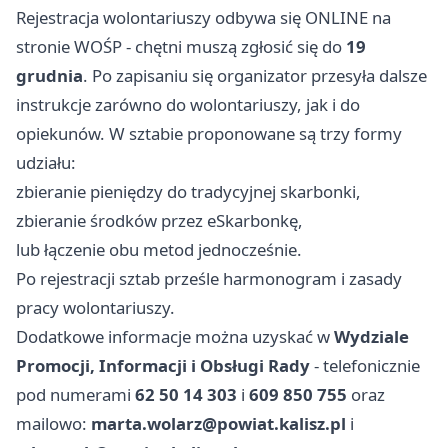
Rejestracja wolontariuszy odbywa się ONLINE na
stronie WOŚP - chętni muszą zgłosić się do
19
grudnia
. Po zapisaniu się organizator przesyła dalsze
instrukcje zarówno do wolontariuszy, jak i do
opiekunów. W sztabie proponowane są trzy formy
udziału:
zbieranie pieniędzy do tradycyjnej skarbonki,
zbieranie środków przez eSkarbonkę,
lub łączenie obu metod jednocześnie.
Po rejestracji sztab prześle harmonogram i zasady
pracy wolontariuszy.
Dodatkowe informacje można uzyskać w
Wydziale
Promocji, Informacji i Obsługi Rady
- telefonicznie
pod numerami
62 50 14 303
i
609 850 755
oraz
mailowo:
marta.wolarz@powiat.kalisz.pl
i