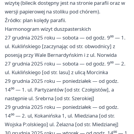
wizytę (bilecik dostępny jest na stronie parafii oraz w
wersji papierowej na stoliku pod chórem).
Źródło: plan kolędy parafii.
Harmonogram wizyt duszpasterskich
27 grudnia 2025 roku — sobota — od godz. 9⁰⁰ — 1.
ul. Kuklińskiego [zaczynając od str. obwodnicy] z
posesją przy Wale Bernardyńskim i z ul. Norwida
27 grudnia 2025 roku — sobota — od godz. 9⁰⁰ — 2.
ul. Kuklińskiego [od str. lasu] z ulicą Morcinka
29 grudnia 2025 roku — poniedziałek — od godz.
14⁰⁰ — 1. ul. Partyzantów [od str. Czołgistów], a
następnie ul. Srebrna [od str. Szerokiej]
29 grudnia 2025 roku — poniedziałek — od godz.
14⁰⁰ — 2. ul, Kokanińska 1, ul. Miedziana [od str.
Wojska P:olskiego] ul. Żelazna [od str. Miedzianej]
30 grudnia 2025 roku — wtorek — od godz. 14⁰⁰ — 1.