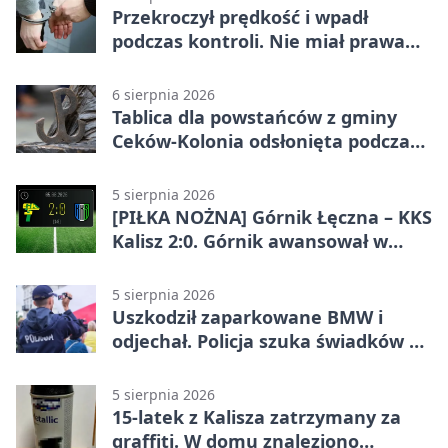
Przekroczył prędkość i wpadł
podczas kontroli. Nie miał prawa
jazdy
6 sierpnia 2026
Tablica dla powstańców z gminy
Ceków-Kolonia odsłonięta podczas
pikniku
5 sierpnia 2026
[PIŁKA NOŻNA] Górnik Łęczna – KKS
Kalisz 2:0. Górnik awansował w
Pucharze Polski
5 sierpnia 2026
Uszkodził zaparkowane BMW i
odjechał. Policja szuka świadków w
Kaliszu
5 sierpnia 2026
15-latek z Kalisza zatrzymany za
graffiti. W domu znaleziono