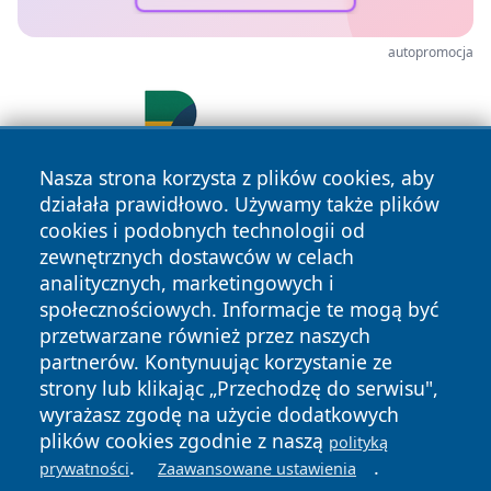
autopromocja
Nasza strona korzysta z plików cookies, aby
działała prawidłowo. Używamy także plików
cookies i podobnych technologii od
zewnętrznych dostawców w celach
analitycznych, marketingowych i
społecznościowych. Informacje te mogą być
przetwarzane również przez naszych
Copyright © 2026 portalkalisz.pl Wszystkie prawa
partnerów. Kontynuując korzystanie ze
zastrzeżone.
strony lub klikając „Przechodzę do serwisu",
wyrażasz zgodę na użycie dodatkowych
plików cookies zgodnie z naszą
polityką
Polityka
Polityka
News
Autorzy
.
.
prywatności
Zaawansowane ustawienia
Prywatności
Cookies