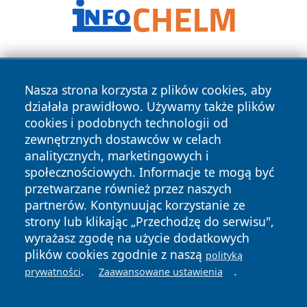
Nasza strona korzysta z plików cookies, aby
działała prawidłowo. Używamy także plików
cookies i podobnych technologii od
zewnętrznych dostawców w celach
Copyright © 2026 portalkalisz.pl Wszystkie prawa
analitycznych, marketingowych i
zastrzeżone.
społecznościowych. Informacje te mogą być
przetwarzane również przez naszych
partnerów. Kontynuując korzystanie ze
Polityka
Polityka
News
Autorzy
strony lub klikając „Przechodzę do serwisu",
Prywatności
Cookies
wyrażasz zgodę na użycie dodatkowych
plików cookies zgodnie z naszą
polityką
.
.
prywatności
Zaawansowane ustawienia