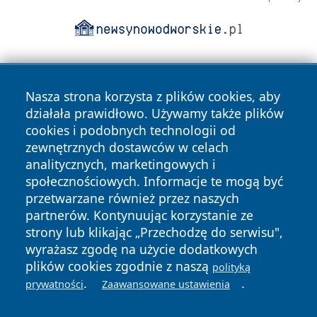
Nasza strona korzysta z plików cookies, aby
działała prawidłowo. Używamy także plików
cookies i podobnych technologii od
zewnętrznych dostawców w celach
Copyright © 2026 portalkalisz.pl Wszystkie prawa
analitycznych, marketingowych i
zastrzeżone.
społecznościowych. Informacje te mogą być
przetwarzane również przez naszych
partnerów. Kontynuując korzystanie ze
Polityka
Polityka
News
Autorzy
strony lub klikając „Przechodzę do serwisu",
Prywatności
Cookies
wyrażasz zgodę na użycie dodatkowych
plików cookies zgodnie z naszą
polityką
.
.
prywatności
Zaawansowane ustawienia