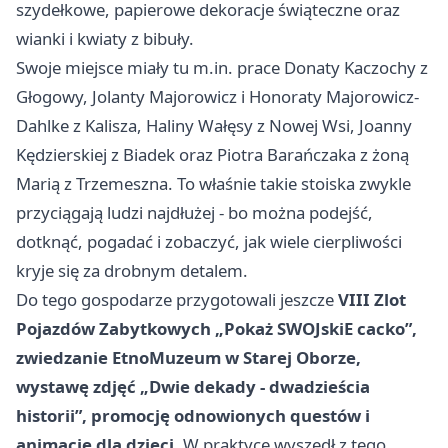
szydełkowe, papierowe dekoracje świąteczne oraz
wianki i kwiaty z bibuły.
Swoje miejsce miały tu m.in. prace Donaty Kaczochy z
Głogowy, Jolanty Majorowicz i Honoraty Majorowicz-
Dahlke z Kalisza, Haliny Wałęsy z Nowej Wsi, Joanny
Kędzierskiej z Biadek oraz Piotra Barańczaka z żoną
Marią z Trzemeszna. To właśnie takie stoiska zwykle
przyciągają ludzi najdłużej - bo można podejść,
dotknąć, pogadać i zobaczyć, jak wiele cierpliwości
kryje się za drobnym detalem.
Do tego gospodarze przygotowali jeszcze
VIII Zlot
Pojazdów Zabytkowych „Pokaż SWOJskiE cacko”,
zwiedzanie EtnoMuzeum w Starej Oborze,
wystawę zdjęć „Dwie dekady - dwadzieścia
historii”, promocję odnowionych questów i
animacje dla dzieci
. W praktyce wyszedł z tego