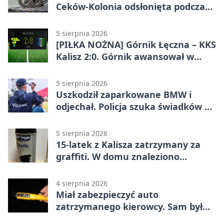
Ceków-Kolonia odsłonięta podczas
pikniku
5 sierpnia 2026
[PIŁKA NOŻNA] Górnik Łęczna – KKS
Kalisz 2:0. Górnik awansował w
Pucharze Polski
5 sierpnia 2026
Uszkodził zaparkowane BMW i
odjechał. Policja szuka świadków w
Kaliszu
5 sierpnia 2026
15-latek z Kalisza zatrzymany za
graffiti. W domu znaleziono
narkotyki
4 sierpnia 2026
Miał zabezpieczyć auto
zatrzymanego kierowcy. Sam był
nietrzeźwy