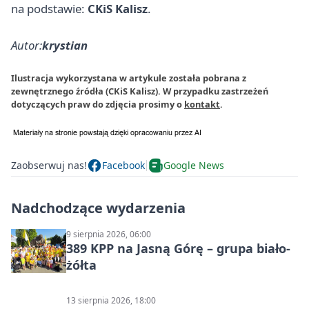
na podstawie:
CKiS Kalisz
.
Autor:
krystian
Ilustracja wykorzystana w artykule została pobrana z
zewnętrznego źródła (CKiS Kalisz). W przypadku zastrzeżeń
dotyczących praw do zdjęcia prosimy o
kontakt
.
Zaobserwuj nas!
Facebook
Google News
Nadchodzące wydarzenia
9 sierpnia 2026, 06:00
389 KPP na Jasną Górę – grupa biało-
żółta
13 sierpnia 2026, 18:00