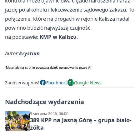
kontrola może ujawnić dwa ciężkie naruszenia naraz -
jazdę po alkoholu i lekceważenie sądowego zakazu. To
połączenie, które na drogach w rejonie Kalisza nadal
powinno budzić najwyższą czujność.
na podstawie:
KMP w Kaliszu
.
Autor:
krystian
Zaobserwuj nas!
Facebook
Google News
Nadchodzące wydarzenia
9 sierpnia 2026, 06:00
389 KPP na Jasną Górę – grupa biało-
żółta