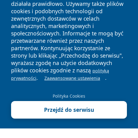
działała prawidłowo. Używamy także plików
cookies i podobnych technologii od
zewnętrznych dostawców w celach
analitycznych, marketingowych i
Copyright © 2026 portalkalisz.pl Wszystkie prawa
społecznościowych. Informacje te mogą być
zastrzeżone.
przetwarzane również przez naszych
partnerów. Kontynuując korzystanie ze
strony lub klikając „Przechodzę do serwisu",
Polityka
Polityka
wyrażasz zgodę na użycie dodatkowych
News
Autorzy
Prywatności
Cookies
plików cookies zgodnie z naszą
polityką
.
.
prywatności
Zaawansowane ustawienia
Polityka Cookies
Przejdź do serwisu