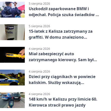
5 sierpnia 2026
Uszkodził zaparkowane BMW i
odjechał. Policja szuka świadków w
Kaliszu
5 sierpnia 2026
15-latek z Kalisza zatrzymany za
graffiti. W domu znaleziono
narkotyki
4 sierpnia 2026
Miał zabezpieczyć auto
zatrzymanego kierowcy. Sam był
nietrzeźwy
4 sierpnia 2026
Dzieci przy ciągnikach w powiecie
kaliskim. Służby wskazują
zagrożenia
4 sierpnia 2026
148 km/h w Kaliszu przy limicie 60.
Kierowca stracił prawo jazdy