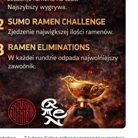
leństwa — 7 lutego Kalisz zobaczy pierwsze w mieście