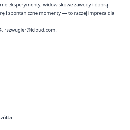
inarne eksperymenty, widowiskowe zawody i dobrą
ę i spontaniczne momenty — to raczej impreza dla
4,
rszwugier@icloud.com
.
-żółta