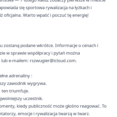
wiada się sportowa rywalizacja na łyżkach i
 oficjalna. Warto wpaść i poczuć tę energię!
u zostaną podane wkrótce. Informacje o cenach i
zie w sprawie współpracy i pytań można
 lub e‑mailem:
rszwugier@icloud.com
.
łne adrenaliny :
bszy zawodnik wygrywa.
ten triumfuje.
wolniejszy uczestnik.
momenty, kiedy publiczność może głośno reagować. To
tatorzy, emocje i rywalizacja twarzą w twarz.